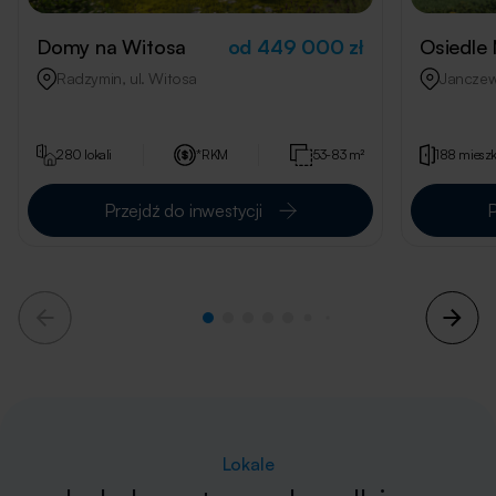
Domy na Witosa
od 449 000 zł
Osiedle
Radzymin, ul. Witosa
Janczewi
280 lokali
*RKM
53-83 m²
188 miesz
Przejdź do inwestycji
P
Lokale