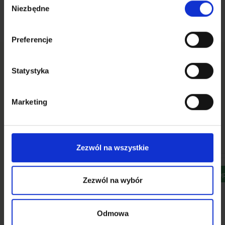
Niezbędne
zgody
Preferencje
Statystyka
Lokale
Lokale usługowe
Marketing
Zobacz wszystkie
Sprzedaż
Wynajem
Zezwól na wszystkie
Dostępny
Dostę
Zezwól na wybór
Odmowa