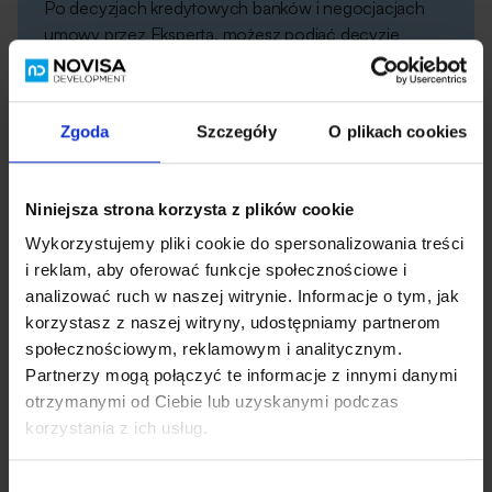
Po decyzjach kredytowych banków i negocjacjach
umowy przez Eksperta, możesz podjąć decyzję
o kredycie. Ekspert umówi Cię na podpisanie umowy.
Przeczytaj wiecej
Zgoda
Szczegóły
O plikach cookies
Niniejsza strona korzysta z plików cookie
6
Wykorzystujemy pliki cookie do spersonalizowania treści
i reklam, aby oferować funkcje społecznościowe i
analizować ruch w naszej witrynie. Informacje o tym, jak
Uruchomienie
kredytu
korzystasz z naszej witryny, udostępniamy partnerom
społecznościowym, reklamowym i analitycznym.
Po spełnieniu warunków rozpoczniesz spłacanie rat
Partnerzy mogą połączyć te informacje z innymi danymi
kredytowych z ubezpieczeniem, a po wpisie do księgi
otrzymanymi od Ciebie lub uzyskanymi podczas
wieczystej – docelowych rat.
korzystania z ich usług.
Wybór
Przeczytaj wiecej