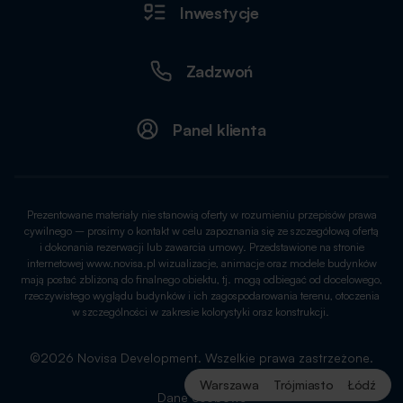
Inwestycje
Zadzwoń
Panel klienta
Prezentowane materiały nie stanowią oferty w rozumieniu przepisów prawa
cywilnego – prosimy o kontakt w celu zapoznania się ze szczegółową ofertą
i dokonania rezerwacji lub zawarcia umowy. Przedstawione na stronie
internetowej www.novisa.pl wizualizacje, animacje oraz modele budynków
mają postać zbliżoną do finalnego obiektu, tj. mogą odbiegać od docelowego,
rzeczywistego wyglądu budynków i ich zagospodarowania terenu, otoczenia
w szczególności w zakresie kolorystyki oraz konstrukcji.
©2026 Novisa Development. Wszelkie prawa zastrzeżone.
Warszawa
Trójmiasto
Łódź
Dane osobowe