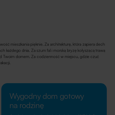
wość mieszkania pięknie. Za architekturę, która zapiera dech
ach każdego dnia. Za szum fal i morską bryzę kołyszącą trawą
ed Twoim domem. Za codzienność w miejscu, gdzie czuć
kacji.
Wygodny dom gotowy
na rodzinę