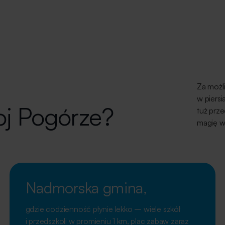
Za możli
w piersi
oj Pogórze?
tuż prz
magię wa
Nadmorska gmina,
gdzie codzienność płynie lekko – wiele szkół
i przedszkoli w promieniu 1 km, plac zabaw zaraz