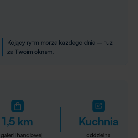
Kojący rytm morza każdego dnia – tuż
za Twoim oknem.
1,5 km
Kuchnia
galerii handlowej
oddzielna