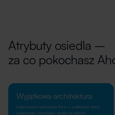
Atrybuty osiedla –
za co pokochasz Ah
Wyjątkowa architektura
inspirowana nadmorską florą – szałwiowe strefy
wejściowe i morelowe detale na białych