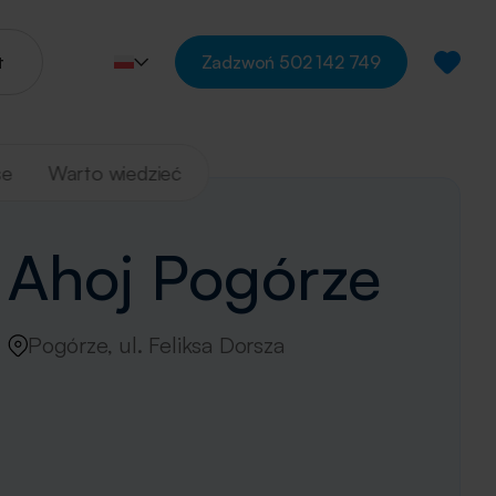
t
Zadzwoń
502 142 749
se
Warto wiedzieć
Ahoj Pogórze
Pogórze, ul. Feliksa Dorsza