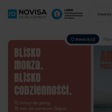
Inwesty
O inwestycji
Plan