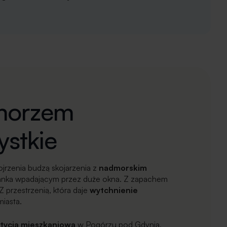
morzem
ystkie
ojrzenia budzą skojarzenia z
nadmorskim
ranka wpadającym przez duże okna. Z zapachem
 przestrzenią, która daje
wytchnienie
miasta.
tycja mieszkaniowa
w Pogórzu pod Gdynią,