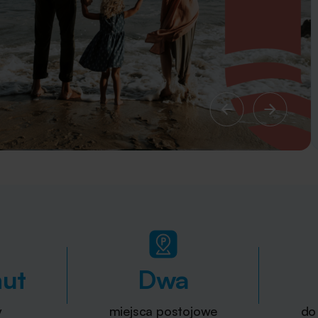
nut
Dwa
y
miejsca postojowe
do 