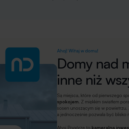
Ahoj! Witaj w domu!
Domy nad 
inne niż wsz
Są miejsca, które od pierwszego sp
spokojem
. Z miękkim światłem po
sosen unoszącym się w powietrzu. Z
a jednocześnie pozwala być blisko 
Ahoj Pogórze to
kameralna inwes