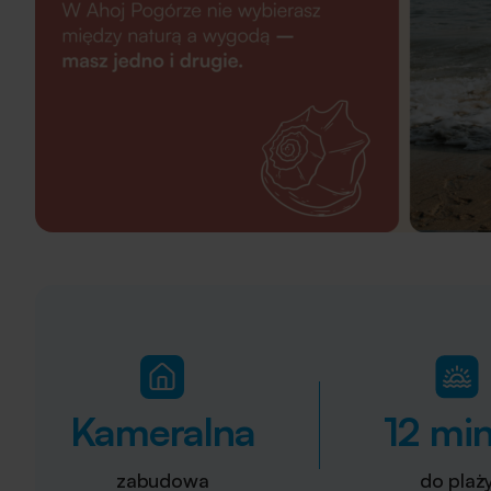
Kameralna
12 mi
zabudowa
do plaż