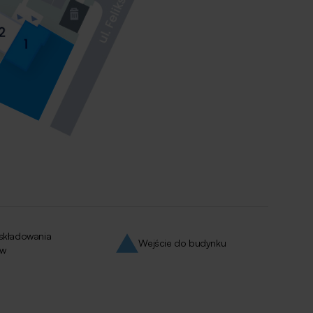
 składowania
Wejście do budynku
ów