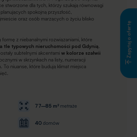
sce stworzone dla tych, którzy szukają równowagi
 planujących spokojną przyszłość,
jmieście oraz osób marzących o życiu blisko
Zapytaj o ofertę
 formę z niebanalnymi rozwiązaniami, które
na tle typowych nieruchomości pod Gdynią
.
zostały subtelnymi akcentami
w kolorze szałwii
cznymi w skrzynkach na listy, numeracji
 To niuanse, które budują klimat miejsca
ięć.
77–85 m²
metraże
40
domów