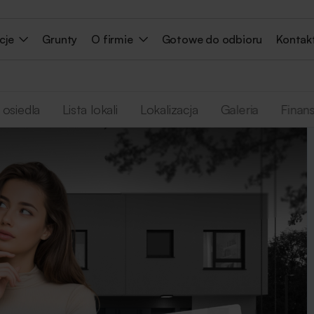
cje
Grunty
O firmie
Gotowe do odbioru
Kontak
 osiedla
Lista lokali
Lokalizacja
Galeria
Finan