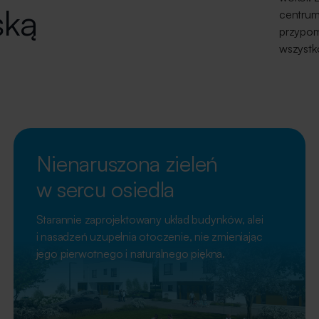
ską
centrum 
przypomi
wszystk
Nienaruszona zieleń
w sercu osiedla
Starannie zaprojektowany układ budynków, alei
i nasadzeń uzupełnia otoczenie, nie zmieniając
jego pierwotnego i naturalnego piękna.