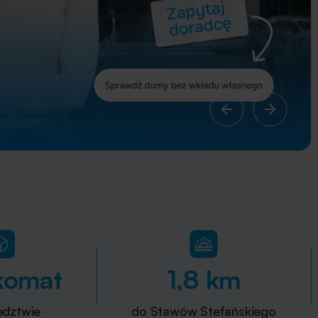
komat
1,8 km
edztwie
do Stawów Stefańskiego