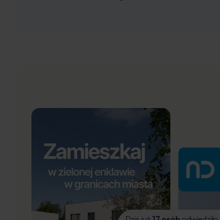
Dziś już
17 osób
odwiedziło