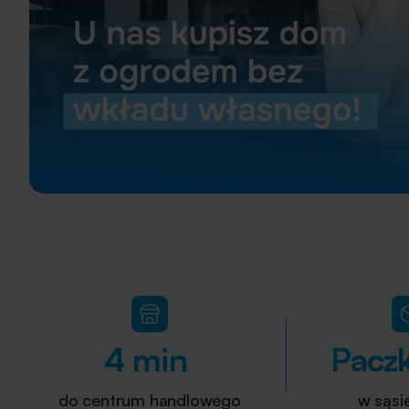
4 min
Pacz
do centrum handlowego
w sąsi