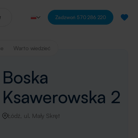
t
Zadzwoń
570 286 220
se
Warto wiedzieć
Boska
Ksawerowska 2
Łódź, ul. Mały Skręt