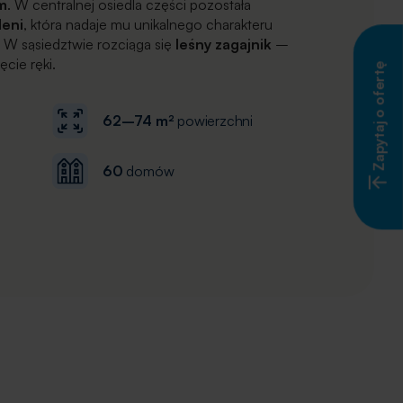
m
. W centralnej osiedla części pozostała
leni
, która nadaje mu unikalnego charakteru
. W sąsiedztwie rozciąga się
leśny zagajnik
–
cie ręki.
Zapytaj o ofertę
62–74 m²
powierzchni
60
domów