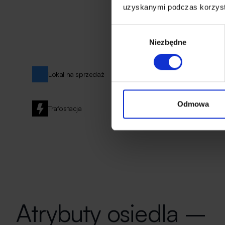
uzyskanymi podczas korzysta
Wybór
Niezbędne
zgody
Lokal na sprzedaż
Miejsce parking
Odmowa
Trafostacja
Szlaban
Atrybuty osiedla –