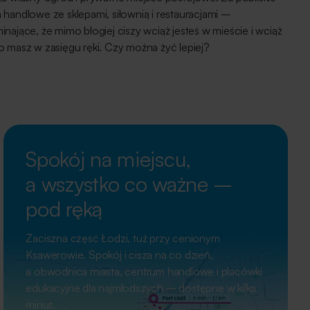
handlowe ze sklepami, siłownią i restauracjami –
nające, że mimo błogiej ciszy wciąż jesteś w mieście i wciąż
o masz w zasięgu ręki. Czy można żyć lepiej?
Spokój na miejscu,
a wszystko co ważne –
pod ręką
Zaciszna część Łodzi, tuż przy cenionym
Ksawerowie. Spokój i cisza na co dzień,
a obwodnica miasta, centrum handlowe i placówki
edukacyjne dla najmłodszych – dostępne w kilka
minut.