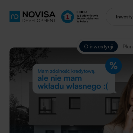
Inwesty
O inwestycji
Plan