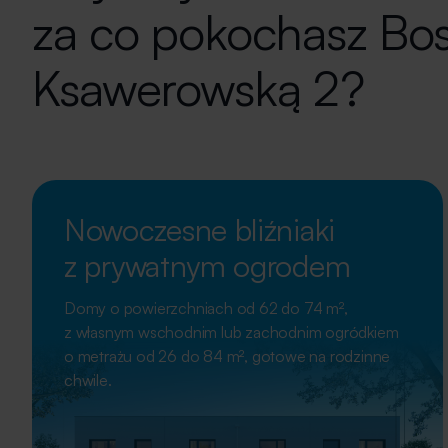
za co pokochasz Bo
Ksawerowską 2?
Nowoczesne bliźniaki
z prywatnym ogrodem
Domy o powierzchniach od 62 do 74 m²,
z własnym wschodnim lub zachodnim ogródkiem
o metrażu od 26 do 84 m², gotowe na rodzinne
chwile.