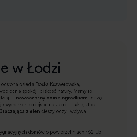
e w Łodzi
a, odsłona osiedla Boska Ksawerowska,
dę cenią spokój i bliskość natury. Mamy to,
dziej –
nowoczesny dom z ogrodkiem
i ciszę
oje wymarzone miejsce na ziemi – takie, które
Otaczająca zieleń
cieszy oczy i wpływa
ygnacyjnych domów o powierzchniach ł 62 lub