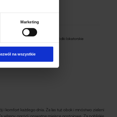
Marketing
 do budynku
Ogródki lokatorskie
ezwól na wszystkie
j i komfort każdego dnia. Za las tuż obok i mnóstwo zieleni
a własny ogród i prywatne miejsce postojowe. Za pobliskie