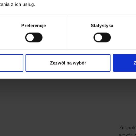
nia z ich usług.
Preferencje
Statystyka
Miejsce składowania
owe
Wejście
odpadów
Zezwól na wybór
Z
Za spokó
wokół. Z