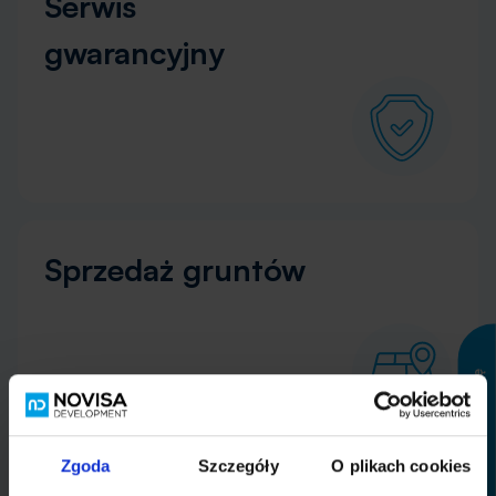
Serwis
gwarancyjny
Sprzedaż gruntów
Zapytaj o ofertę
Zgoda
Szczegóły
O plikach cookies