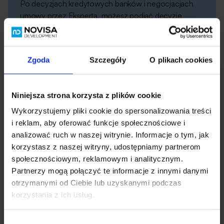
Po decyzjach kredytowych banków i negocjacjach
umowy przez Eksperta, możesz podjąć decyzję
o kredycie. Ekspert umówi Cię na podpisanie umowy.
Przeczytaj wiecej
Zgoda
Szczegóły
O plikach cookies
Niniejsza strona korzysta z plików cookie
6
Wykorzystujemy pliki cookie do spersonalizowania treści
i reklam, aby oferować funkcje społecznościowe i
analizować ruch w naszej witrynie. Informacje o tym, jak
Uruchomienie
kredytu
korzystasz z naszej witryny, udostępniamy partnerom
społecznościowym, reklamowym i analitycznym.
Po spełnieniu warunków rozpoczniesz spłacanie rat
Partnerzy mogą połączyć te informacje z innymi danymi
kredytowych z ubezpieczeniem, a po wpisie do księgi
otrzymanymi od Ciebie lub uzyskanymi podczas
wieczystej – docelowych rat.
korzystania z ich usług.
Wybór
Przeczytaj wiecej