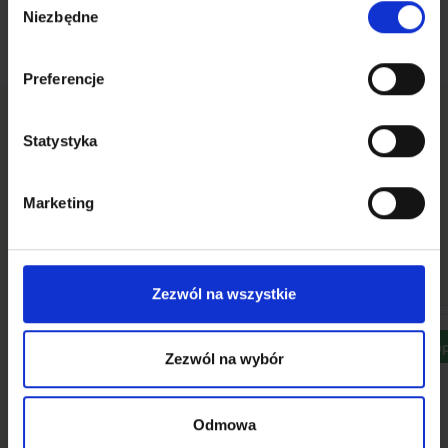
Niezbędne
zgody
Preferencje
Statystyka
Lokale
Lokale usługowe
Marketing
Zobacz wszystkie
Sprzedaż
Wynajem
Zezwól na wszystkie
Dostępny
Dostę
Zezwól na wybór
Odmowa