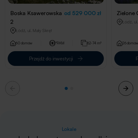
Boska Ksawerowska
od 529 000 zł
Zielone
2
Łódź, u
Łódź, ul. Mały Skręt
60 domów
*RKM
62-74 m²
26 domó
Przejdź do inwestycji
P
Lokale