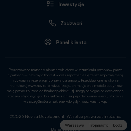
Inwestycje
Zadzwoń
Panel klienta
Prezentowane materiały nie stanowią oferty w rozumieniu przepisów prawa
cywilnego – prosimy o kontakt w celu zapoznania się ze szczegółową ofertą
i dokonania rezerwacji lub zawarcia umowy. Przedstawione na stronie
internetowej www.novisa.pl wizualizacje, animacje oraz modele budynków
mają postać zbliżoną do finalnego obiektu, tj. mogą odbiegać od docelowego,
rzeczywistego wyglądu budynków i ich zagospodarowania terenu, otoczenia
w szczególności w zakresie kolorystyki oraz konstrukcji.
©2026 Novisa Development. Wszelkie prawa zastrzeżone.
Warszawa
Trójmiasto
Łódź
Dane osobowe