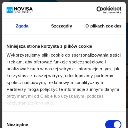
Ход строительства
Визуализации
Примеры оф
Zgoda
Szczegóły
O plikach cookies
Niniejsza strona korzysta z plików cookie
Wykorzystujemy pliki cookie do spersonalizowania treści
i reklam, aby oferować funkcje społecznościowe i
analizować ruch w naszej witrynie. Informacje o tym, jak
korzystasz z naszej witryny, udostępniamy partnerom
społecznościowym, reklamowym i analitycznym.
Partnerzy mogą połączyć te informacje z innymi danymi
otrzymanymi od Ciebie lub uzyskanymi podczas
korzystania z ich usług.
Wybór
Niezbędne
zgody