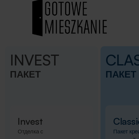
INVEST
CLA
ПАКЕТ
ПАКЕТ
Invest
Classi
Отделка с
Пакет кр