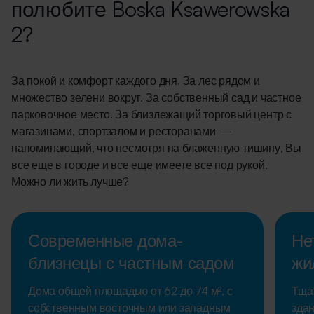
полюбите Boska Ksawerowska
2?
За покой и комфорт каждого дня. За лес рядом и
множество зелени вокруг. За собственный сад и частное
парковочное место. За близлежащий торговый центр с
магазинами, спортзалом и ресторанами —
напоминающий, что несмотря на блаженную тишину, Вы
все еще в городе и все еще имеете все под рукой.
Можно ли жить лучше?
Современные дома-
Не
близнецы с частным садом
жи
Дома общей площадью от 62 до 74 м², с
Тща
собственным восточным или западным
здан