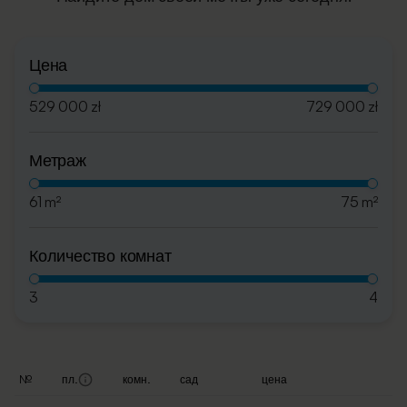
Цена
529 000 zł
729 000 zł
Метраж
61 m²
75 m²
Количество комнат
3
4
№
пл.
комн.
сад
цена