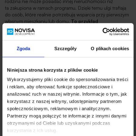
rodzina nie może posiadać innej nieruchomości niż
ta zakupiona w ramach programu. Dzięki temu ulgi trafiają
do osób, które realnie potrzebują wsparcia przy pierwszym
własnym mieszkaniu lub domu.
To przykład
praktycznego i namacalnego wsparcia dla rodzin
w codziennym życiu, które pozwala realizować marzenia
o własnym, bezpiecznym domu.
Zgoda
Szczegóły
O plikach cookies
Niniejsza strona korzysta z plików cookie
Wykorzystujemy pliki cookie do spersonalizowania treści
i reklam, aby oferować funkcje społecznościowe i
analizować ruch w naszej witrynie. Informacje o tym, jak
korzystasz z naszej witryny, udostępniamy partnerom
społecznościowym, reklamowym i analitycznym.
Partnerzy mogą połączyć te informacje z innymi danymi
otrzymanymi od Ciebie lub uzyskanymi podczas
korzystania z ich usług.