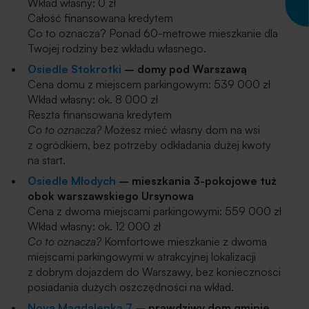
Wkład własny: 0 zł
Całość finansowana kredytem
Co to oznacza? Ponad 60-metrowe mieszkanie dla
Twojej rodziny bez wkładu własnego.
Osiedle Stokrotki
– domy pod Warszawą
Cena domu z miejscem parkingowym: 539 000 zł
Wkład własny: ok. 8 000 zł
Reszta finansowana kredytem
Co to oznacza? M
ożesz mieć własny dom na wsi
z ogródkiem, bez potrzeby odkładania dużej kwoty
na start.
Osiedle Młodych
– mieszkania 3-pokojowe tuż
obok warszawskiego Ursynowa
Cena z dwoma miejscami parkingowymi: 559 000 zł
Wkład własny: ok. 12 000 zł
Co to oznacza?
Komfortowe mieszkanie z dwoma
miejscami parkingowymi w atrakcyjnej lokalizacji
z dobrym dojazdem do Warszawy, bez konieczności
posiadania dużych oszczędności na wkład.
Nova Magdalenka 7
– prawdziwy dom gminie