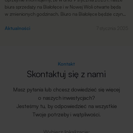
biura sprzedaży na Białołęce i w Nowej Woli otwarte będą
w zmienionych godzinach. Biuro na Białołęce będzie czynne
w godzinach 13.00 – 18.00. Biuro w Nowej Woli będzie
czynne w godzinach 13.00 – 18.00. Za wszelkie
Aktualności
7 stycznia 2025
niedogodności serdecznie przepraszamy.
Kontakt
Skontaktuj się z nami
Masz pytania lub chcesz dowiedzieć się więcej
o naszych inwestycjach?
Jesteśmy tu, by odpowiedzieć na wszystkie
Twoje potrzeby i wątpliwości.
Wybierz lokalizację: