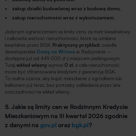
zakup działki budowlanej wraz z budową domu
,
zakup nieruchomości wraz z wykończeniem
.
Jedynym ograniczeniem są limity ceny za metr kwadratowy
i całkowita wartość nieruchomości, które są ustalane
kwartalnie przez BGK.
Praktyczny przykład:
osiedle
deweloperskie
Domy na Witosa
w Radzyminie –
dostępne już od 449 000 zł z miejscem parkingowym.
Tutaj
wkład własny
wynosi
0 zł
, a cała nieruchomość
może być sfinansowana kredytem z gwarancją BGK.
To realna szansa, aby kupić mieszkanie z ogródkiem lub
balkonem już teraz, bez potrzeby odkładania przez lata
oszczędności na wkład własny.
5. Jakie są limity cen w Rodzinnym Kredycie
Mieszkaniowym na III kwartał 2026 zgodnie
z danymi na
gov.pl
oraz
bgk.pl
?