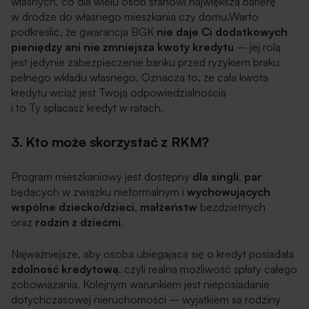
własnych, co dla wielu osób stanowi największą barierę
w drodze do własnego mieszkania czy domu.Warto
podkreślić, że gwarancja BGK
nie daje Ci dodatkowych
pieniędzy ani nie zmniejsza kwoty kredytu
– jej rolą
jest jedynie zabezpieczenie banku przed ryzykiem braku
pełnego wkładu własnego. Oznacza to, że cała kwota
kredytu wciąż jest Twoją odpowiedzialnością
i to Ty spłacasz kredyt w ratach.
3. Kto może skorzystać z RKM?
Program mieszkaniowy jest dostępny
dla singli
,
par
będących w związku nieformalnym i
wychowujących
wspólne dziecko/dzieci
,
małżeństw
bezdzietnych
oraz
rodzin z dziećmi
.
Najważniejsze, aby osoba ubiegająca się o kredyt posiadała
zdolność kredytową
, czyli realną możliwość spłaty całego
zobowiązania. Kolejnym warunkiem jest nieposiadanie
dotychczasowej nieruchomości – wyjątkiem są rodziny