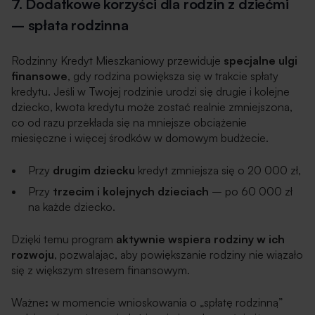
7. Dodatkowe korzyści dla rodzin z dziećmi
– spłata rodzinna
Rodzinny Kredyt Mieszkaniowy przewiduje
specjalne ulgi
finansowe
, gdy rodzina powiększa się w trakcie spłaty
kredytu. Jeśli w Twojej rodzinie urodzi się drugie i kolejne
dziecko, kwota kredytu może zostać realnie zmniejszona,
co od razu przekłada się na mniejsze obciążenie
miesięczne i więcej środków w domowym budżecie.
Przy
drugim dziecku
kredyt zmniejsza się o 20 000 zł,
Przy
trzecim i kolejnych dzieciach
– po 60 000 zł
na każde dziecko.
Dzięki temu program
aktywnie wspiera rodziny w ich
rozwoju
, pozwalając, aby powiększanie rodziny nie wiązało
się z większym stresem finansowym.
Ważne
:
w momencie wnioskowania o „spłatę rodzinną”