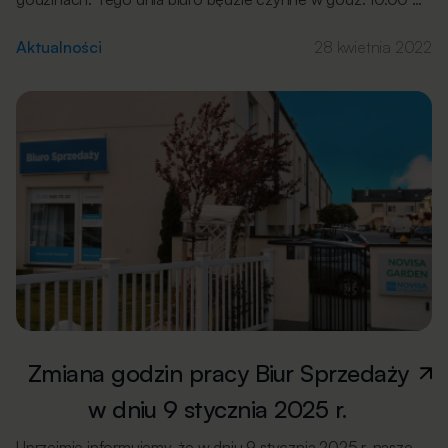
16.00. Biuro sprzedaży w Nowej Woli będzie
zamknięte. Za wszelkie niedogodności serdecznie
Aktualności
28 kwietnia 2022
przepraszamy.
Zmiana godzin pracy Biur Sprzedaży
w dniu 9 stycznia 2025 r.
Uprzejmie informujemy, że w dniu 9 stycznia 2025 r. nasze