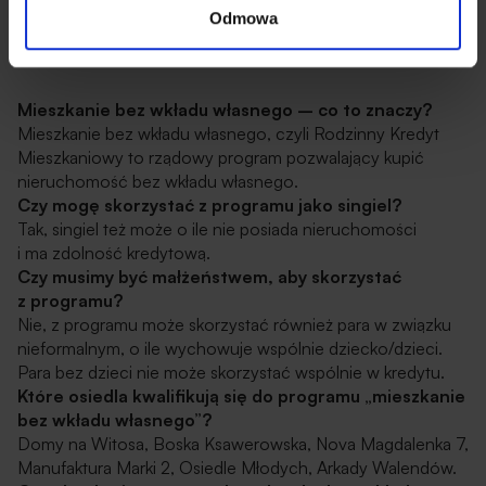
o własnym domu stanie się dużo prostsze i szybsze.
Odmowa
9. Najczęściej zadawane pytania
Mieszkanie bez wkładu własnego – co to znaczy?
Mieszkanie bez wkładu własnego, czyli Rodzinny Kredyt
Mieszkaniowy to rządowy program pozwalający kupić
nieruchomość bez wkładu własnego.
Czy mogę skorzystać z programu jako singiel?
Tak, singiel też może o ile nie posiada nieruchomości
i ma zdolność kredytową.
Czy musimy być małżeństwem, aby skorzystać
z programu?
Nie, z programu może skorzystać również para w związku
nieformalnym, o ile wychowuje wspólnie dziecko/dzieci.
Para bez dzieci nie może skorzystać wspólnie w kredytu.
Które osiedla kwalifikują się do programu „mieszkanie
bez wkładu własnego”?
Domy na Witosa, Boska Ksawerowska, Nova Magdalenka 7,
Manufaktura Marki 2, Osiedle Młodych, Arkady Walendów.