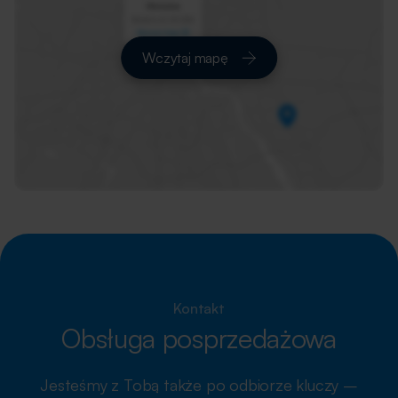
Wczytaj mapę
Kontakt
Obsługa posprzedażowa
Jesteśmy z Tobą także po odbiorze kluczy –