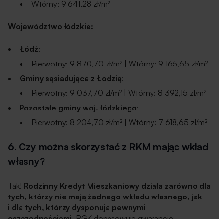
Wtórny: 9 641,28 zł/m²
Województwo łódzkie:
Łódź
:
Pierwotny: 9 870,70 zł/m² | Wtórny: 9 165,65 zł/m²
Gminy sąsiadujące z Łodzią
:
Pierwotny: 9 037,70 zł/m² | Wtórny: 8 392,15 zł/m²
Pozostałe gminy woj. łódzkiego
:
Pierwotny: 8 204,70 zł/m² | Wtórny: 7 618,65 zł/m²
6. Czy można skorzystać z RKM mając wkład
własny?
Tak!
Rodzinny Kredyt Mieszkaniowy działa zarówno dla
tych, którzy nie mają żadnego wkładu własnego, jak
i dla tych, którzy dysponują pewnymi
oszczędnościami
. BGK dopasowuje gwarancję