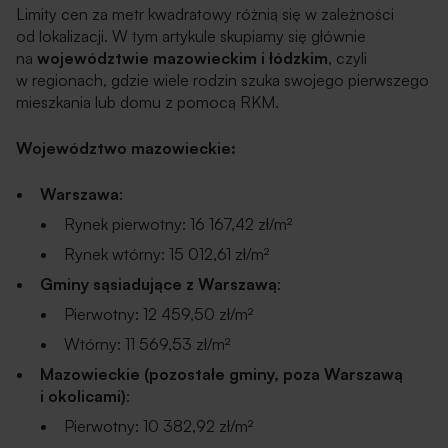
Limity cen za metr kwadratowy różnią się w zależności
od lokalizacji. W tym artykule skupiamy się głównie
na
województwie mazowieckim i łódzkim
, czyli
w regionach, gdzie wiele rodzin szuka swojego pierwszego
mieszkania lub domu z pomocą RKM.
Województwo mazowieckie:
Warszawa
:
Rynek pierwotny: 16 167,42 zł/m²
Rynek wtórny: 15 012,61 zł/m²
Gminy sąsiadujące z Warszawą
:
Pierwotny: 12 459,50 zł/m²
Wtórny: 11 569,53 zł/m²
Mazowieckie (pozostałe gminy, poza Warszawą
i okolicami)
:
Pierwotny: 10 382,92 zł/m²