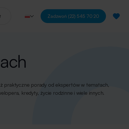
t
Zadzwoń
(22) 545 70 20
iach
też praktyczne porady od ekspertów w tematach,
opera, kredyty, życie rodzinne i wiele innych.