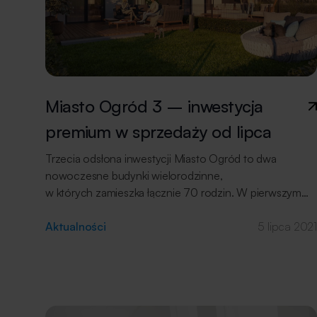
Miasto Ogród 3 – inwestycja
premium w sprzedaży od lipca
Trzecia odsłona inwestycji Miasto Ogród to dwa
nowoczesne budynki wielorodzinne,
w których zamieszka łącznie 70 rodzin. W pierwszym
etapie powstanie trzykondygnacyjny budynek z 38
lokalami o metrażach od 66 do 88,41 m2. Ceny lokali
Aktualności
5 lipca 2021
w inwestycji Miasto Ogród 3 zaczynają się od 489 000
zł a przyszli właściciele odbiorą klucze do lokali już w IV
kwartale 2023 roku. Gdy myślimy „miasto” w wyobraźni
widzimy tętniące życiem miejsce, w którym znajduje się
wszystko, co potrzebne do wygodnego życia […]