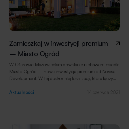
Zamieszkaj w inwestycji premium
– Miasto Ogród
W Ożarowie Mazowieckim powstanie niebawem osiedle
Miasto Ogród — nowa inwestycja premium od Novisa
Development. W tej doskonałej lokalizacji, która łączy
cechy wiejskiego krajobrazu z wygodą miejskich
rozwiązań, zbudowanych zostanie łącznie 16
Aktualności
14 czerwca 2021
kameralnych domów. Ożarów Mazowiecki to miasto,
które z racji swojego położenia stanowi nie lada gratkę
dla osób, które pragną cieszyć się urokami cichej
i spokojnej okolicy, a przy tym nie chcą rezygnować
z udogodnień, które na co dzień oferuje […]