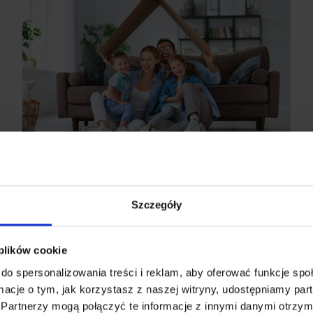
Oferta Novisa vs ceny kawalerek
Szczegóły
w Warszawie – sprawdzamy!
Już od jakiegoś czasu szukacie idealnego mieszkania.
 plików cookie
Przeglądacie strony internetowe deweloperów,
sprawdzając ceny. Wertujecie ogłoszenia sprzedaży
do spersonalizowania treści i reklam, aby oferować funkcje sp
mieszkań i domów w Warszawie i pobliskich
ormacje o tym, jak korzystasz z naszej witryny, udostępniamy p
miejscowościach. W poszukiwaniu nowego domu
Porady
8 kwietnia 2021
Partnerzy mogą połączyć te informacje z innymi danymi otrzym