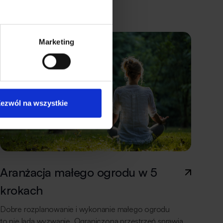
minut jazdy samochodem od ścisłego centrum
Warszawy. – Pierwsze dwie odsłony, które miały swoje
premiery latem i jesienią 2020 roku, cieszyły […]
Marketing
ezwól na wszystkie
Aranżacja małego ogrodu w 5
krokach
Dobre rozplanowanie i wykonanie małego ogrodu
to nie lada wyzwanie. Ograniczona przestrzeń sprawia,