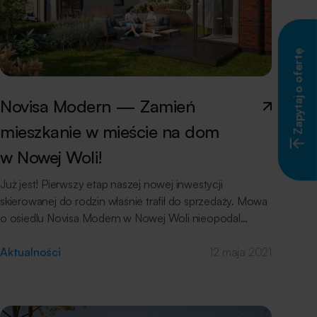
Zapytaj o ofertę
Novisa Modern — Zamień
mieszkanie w mieście na dom
w Nowej Woli!
Już jest! Pierwszy etap naszej nowej inwestycji
skierowanej do rodzin właśnie trafił do sprzedaży. Mowa
o osiedlu Novisa Modern w Nowej Woli nieopodal
Piaseczna. W tej niewielkiej, cichej miejscowości
zbudujemy w sumie 59 „bliźniaków”. W pierwszym
Aktualności
12 maja 2021
etapie powstanie 11 domów o metrażach od 77 m2
do 86 m2. Nietuzinkowy styl i rodzinna atmosfera Jak
wszystkie nasze osiedla również Novisa Modern