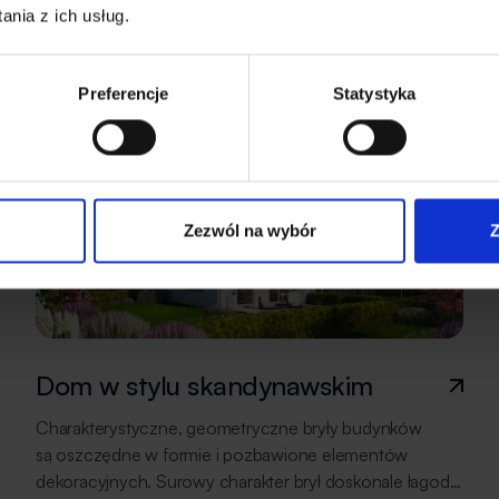
odwiedzacie budowy w promieniu wielu kilometrów.
nia z ich usług.
Z odrobiną zazdrości oglądacie projekty mieszkań
waszych znajomych, którzy jakiś czas temu zdecydowali
się na życiowy zakup i teraz czekają na obiór kluczy. Już
Preferencje
Statystyka
niebawem będą mogli cieszyć się większym metrażem
i swobodą. […]
Zezwól na wybór
Z
Dom w stylu skandynawskim
Charakterystyczne, geometryczne bryły budynków
są oszczędne w formie i pozbawione elementów
dekoracyjnych. Surowy charakter brył doskonale łagodzi