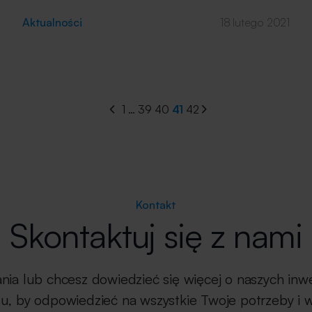
wykorzystane do budowy drewno – materiał łatwo
dostępny i powszechnie wykorzystywany
Aktualności
18 lutego 2021
w Skandynawii. Biel i szarość to klasyczne kolory
elewacji. Na ich tle wyróżnia się intensywna czerwień,
nie bez powodu kojarzona z nadmorskimi miasteczkami
Szwecji i Norwegii. Myśląc o Skandynawii to właśnie
widok położonych bezpośrednio nad morzem, ciasno
1
…
39
40
41
42
stłoczonych czerwonych domów ze spadzistymi
dachami często […]
Kontakt
Skontaktuj się z nami
nia lub chcesz dowiedzieć się więcej o naszych inw
u, by odpowiedzieć na wszystkie Twoje potrzeby i w