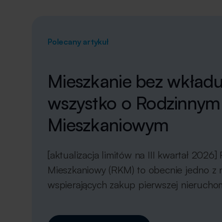
Polecany artykuł
Mieszkanie bez wkład
wszystko o Rodzinnym
Mieszkaniowym
[aktualizacja limitów na III kwartał 2026
Mieszkaniowy (RKM) to obecnie jedno z n
wspierających zakup pierwszej nieruch
szczególnie tych, którzy nie posiadają 
W artykule wyjaśnimy, na czym polega p