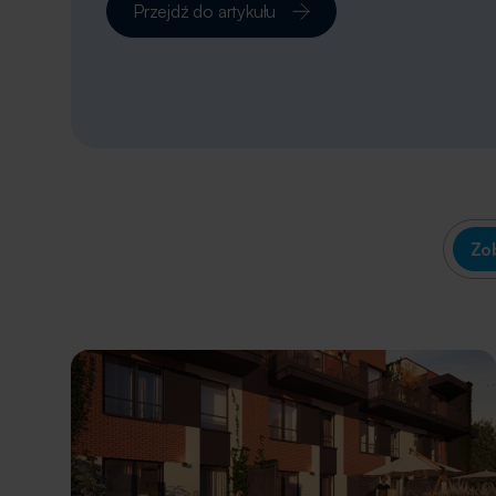
Przejdź do artykułu
kto może z niego skorzystać, jakie są aktu
RKM wpływa na realne możliwości zakup
Odpowiemy też na najczęstsze pytania 
programu wsparcia. […]
Zo