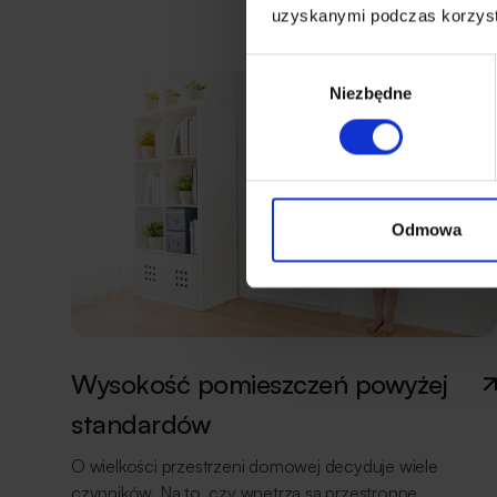
do kawalerki w Warszawie, której metraż sięga
uzyskanymi podczas korzysta
w najlepszym razie 30 metrów kwadratowych, dom
to gwarancja większej przestrzeni. Na większym metrażu
Wybór
łatwiej przyjdzie wam zorganizować autonomiczne
Niezbędne
zgody
miejsce dla każdego domownika. Na co przeznaczycie
dodatkowe metry? Może urządzicie […]
Odmowa
Wysokość pomieszczeń powyżej
standardów
O wielkości przestrzeni domowej decyduje wiele
czynników. Na to, czy wnętrza są przestronne,