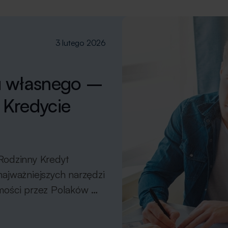
3 lutego 2026
u własnego –
 Kredycie
] Rodzinny Kredyt
ajważniejszych narzędzi
omości przez Polaków –
dużego wkładu własnego.
rogram mieszkaniowy,