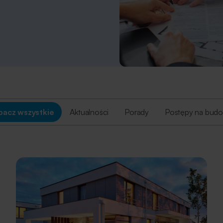
alne limity oraz jak
u mieszkania lub domu.
dotyczące dostępnego
bacz wszystkie
Aktualności
Porady
Postępy na bud