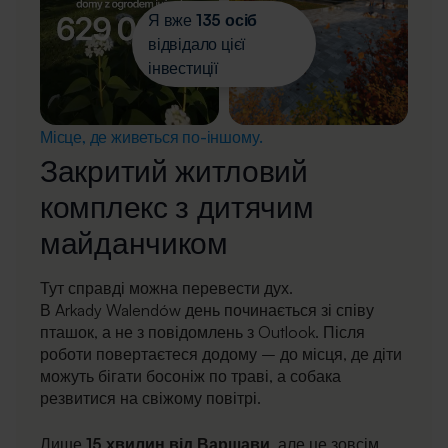
Я вже
135 осіб
відвідало цієї
інвестиції
Місце, де живеться по-іншому.
Закритий житловий
комплекс з дитячим
майданчиком
Тут справді можна перевести дух.
В Arkady Walendów день починається зі співу
пташок, а не з повідомлень з Outlook. Після
роботи повертаєтеся додому – до місця, де діти
можуть бігати босоніж по траві, а собака
резвитися на свіжому повітрі.
Лише
15 хвилин від Варшави
, але це зовсім