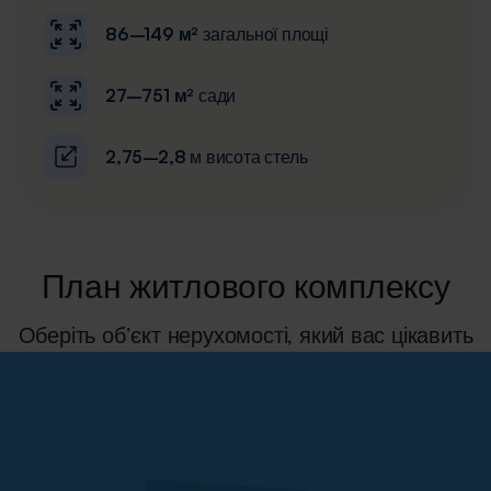
86–149 м²
загальної площі
27–751 м²
сади
2,75–2,8
м висота стель
План житлового комплексу
Оберіть об’єкт нерухомості, який вас цікавить