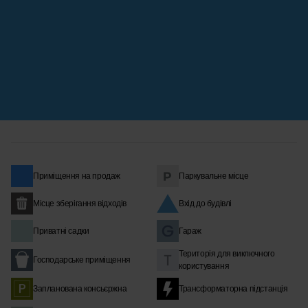
Приміщення на продаж
Паркувальне місце
Місце зберігання відходів
Вхід до будівлі
Приватні садки
Гараж
Територія для виключного
Господарське приміщення
користування
Запланована консьєржна
Трансформаторна підстанція