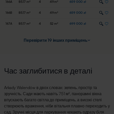
166A
85.17 m²
4
49 m²
659 000 zł
166B
85.17 m²
4
49 m²
659 000 zł
167A
85.17 m²
4
52 m²
699 000 zł
Перевірити 19 інших приміщень
Час заглибитися в деталі
Arkady Walendów в двох словах: зелень, простір та
зручність. Сади мають навіть 751 м², панорамні вікна
впускають багато світла до приміщень, а високі стелі
створюють враження, ніби вітальня плавно переходить у
сад. Зручні місця для паркування чекають одразу біля