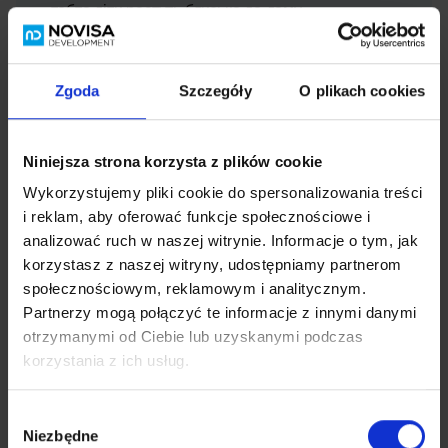
– тобто діти ростуть близько до дому.
–
1 хвилина до автобусної зупинки
– буквально
за рогом.
– 15 хвилин на машині до ТЦ Янки – більші
Zgoda
Szczegóły
O plikach cookies
покупки, IKEA, кіно та кава з тістечком.
–
До центру Варшави
–
28 хвилин
, завдяки трасі
S8. До Західних районів – навіть швидше.
Niniejsza strona korzysta z plików cookie
– Одразу поруч з в’їздом на
Алею Краківську/
Wykorzystujemy pliki cookie do spersonalizowania treści
Трасу S8
– місто та агломерація в межах
i reklam, aby oferować funkcje społecznościowe i
досяжності
analizować ruch w naszej witrynie. Informacje o tym, jak
Тобто: ні занадто далеко, ні занадто близько.
korzystasz z naszej witryny, udostępniamy partnerom
społecznościowym, reklamowym i analitycznym.
Partnerzy mogą połączyć te informacje z innymi danymi
otrzymanymi od Ciebie lub uzyskanymi podczas
korzystania z ich usług.
Завантажити мапу
Wybór
Niezbędne
zgody