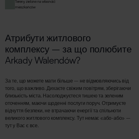
Tereny zielone na własność
mieszkańców
Атрибути житлового
комплексу – за що полюбите
Arkady Walendów?
За те, що можете мати більше – не відмовляючись від
того, що важливо. Дихаєте свіжим повітрям, зберігаючи
близькість міста. Насолоджуєтеся тишею та зеленим
оточенням, маючи щоденні послуги поруч. Отримуєте
відчуття безпеки, не втрачаючи енергії та спільноти
великого житлового комплексу. Тут немає «або-або» –
тут у Вас є все.