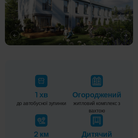
1 хв
Огороджений
до автобусної зупинки
житловий комплекс з
вахтою
2 км
Дитячий