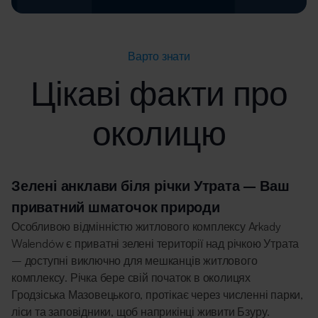
Варто знати
Цікаві факти про
околицю
Зелені анклави біля річки Утрата – Ваш
приватний шматочок природи
Особливою відмінністю житлового комплексу Arkady
Walendów є приватні зелені території над річкою Утрата
– доступні виключно для мешканців житлового
комплексу. Річка бере свій початок в околицях
Гродзіська Мазовецького, протікає через численні парки,
ліси та заповідники, щоб наприкінці живити Бзуру.