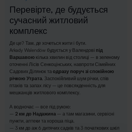
Перевірте, де будується
сучасний житловий
комплекс
Де це? Там, де хочеться жити і бути.
Arkady Walendów будується у Валендові
під
Варшавою
кілька хвилин від столиці – в зеленому
оточенні Лісів Сенкоцінських, навпроти Сімейних
Садових Ділянок та
одразу поруч зі спокійною
річкою Утрата
. Заспокійливий шум річки, спів
птахів та запах лісу – це повсякденність для
мешканців житлового комплексу.
А водночас – все під рукою:
–
2 км до Надажина
– а там магазини, сервісні
пункти, аптеки та хороша піца.
– 3 км до аж 6 дитячих садків та 3 початкових шкіл