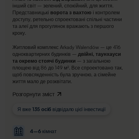
інший світ – зелений, спокійний, для життя.
Представницькі
ворота з вахтою
і контролем
доступу, ретельно спроектовані спільні частини
та алеї для прогулянок вражають з першого
кроку.
Житловий комплекс Arkady Walendów – це 416
одноквартирних будинків –
двійні, таунхауси
та окремо стоячі будинки
– з загальною
площею від 86 до 149 м². Все спроектовано так,
щоб повсякденність була зручною, а сімейне
життя мало де розквітати.
Розгорнути зміст
Я вже
135 осіб
відвідало цієї інвестиції
4–6
кімнат