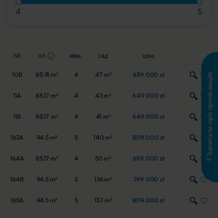
4
5
№
пл.
кімн.
сад
ціна
10B
85.91 m²
4
47 m²
639 000 zł
Запитати про пропозицію
11A
85.17 m²
4
43 m²
649 000 zł
11B
85.17 m²
4
41 m²
649 000 zł
163A
94.5 m²
5
140 m²
809 000 zł
164A
85.17 m²
4
50 m²
659 000 zł
164B
94.5 m²
5
136 m²
799 000 zł
165A
94.5 m²
5
137 m²
809 000 zł