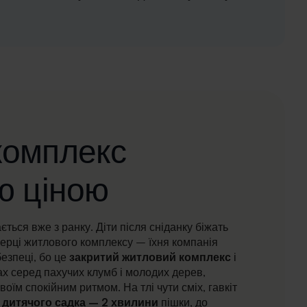
комплекс
ю ціною
ється вже з ранку. Діти після сніданку біжать
ерці житлового комплексу – їхня компанія
безпеці, бо це
закритий житловий комплекс
і
ах серед пахучих клумб і молодих дерев,
воїм спокійним ритмом. На тлі чути сміх, гавкіт
 дитячого садка – 2 хвилини
пішки, до