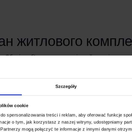
ан житлового компле
Оберіть об’єкт нерухомості, який вас цікавить
Весь комплекс
Część lewa
Część prawa
Szczegóły
 plików cookie
do spersonalizowania treści i reklam, aby oferować funkcje sp
ormacje o tym, jak korzystasz z naszej witryny, udostępniamy p
Partnerzy mogą połączyć te informacje z innymi danymi otrzym