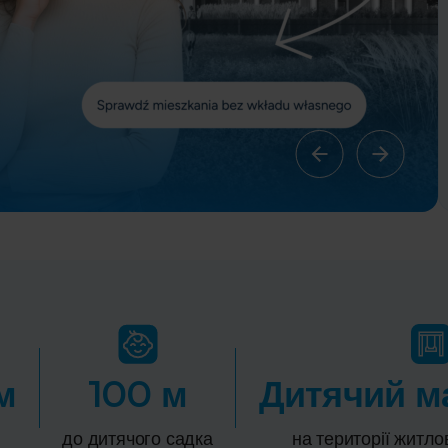
м
100 м
Дитячий м
до дитячого садка
на території житл