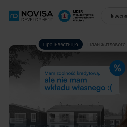
Інвестиц
Про інвестицію
План житлового