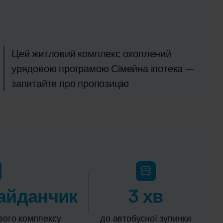
Цей житловий комплекс охоплений
урядовою програмою Сімейна іпотека –
запитайте про пропозицію
айданчик
3 хв
ового комплексу
до автобусної зупинки