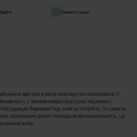
будівлі
Приватні садки
дійснення мрії про власну квартиру без компромісів. У
йному місті, з повною інфраструктурою під рукою і
 під’їздом до Варшави тоді, коли це потрібно. За сучасну
туру, оригінальні деталі і передусім функціональність. Це
розумний вибір.