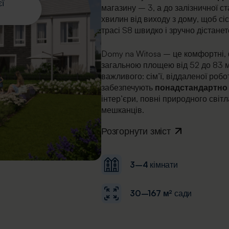
єї
магазину – 3, а до залізничної ст
хвилин від виходу з дому, щоб сі
трасі S8 швидко і зручно дістане
Domy na Witosa – це комфортні,
загальною площею від 52 до 83 м
важливого: сім’ї, віддаленої роб
забезпечують
понадстандартно 
інтер’єри, повні природного світ
мешканців.
Розгорнути зміст
3–4
кімнати
30–167 м²
сади