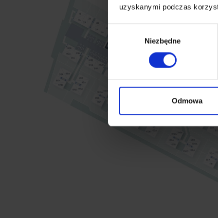
uzyskanymi podczas korzysta
Wybór
Niezbędne
zgody
Odmowa