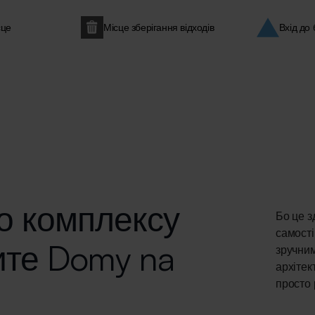
сце
Місце зберігання відходів
Вхід до 
о комплексу
Бо це з
самості
ите Domy na
зручним
архітек
просто 