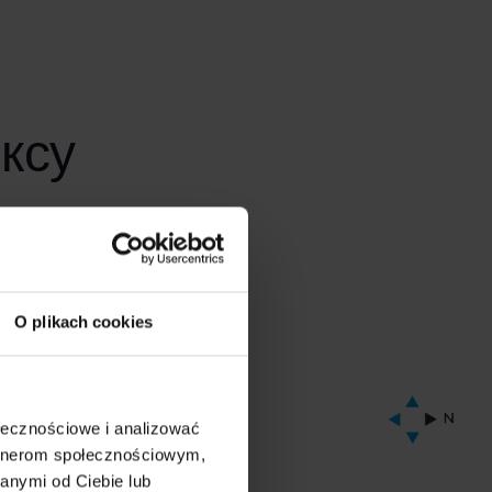
ксу
O plikach cookies
ołecznościowe i analizować
artnerom społecznościowym,
anymi od Ciebie lub