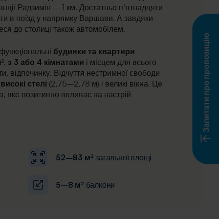
анції Радзимін – 1 км. Достатньо п’ятнадцяти
сти в поїзд у напрямку Варшави. А завдяки
теся до столиці також автомобілем.
Запитати про пропозицію
 функціональні
будинки та квартири
²,
з 3 або 4 кімнатами
і місцем для всього
оти, відпочинку. Відчуття нестримної свободи
високі стелі
(2,75–2,78 м) і великі вікна. Це
ла, яке позитивно впливає на настрій
52–83 м²
загальної площі
5–8 м²
балкони