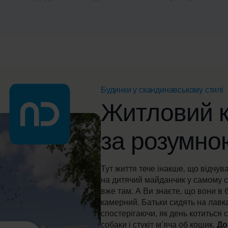
Будинки у скандинавському стилі
Житловий 
за розумно
Тут життя тече інакше, що відчува
на дитячий майданчик у самому с
вже там. А Ви знаєте, що вони в 
камерний. Батьки сидять на лавк
спостерігаючи, як день котиться с
собаки і стукіт м’яча об кошик.
До