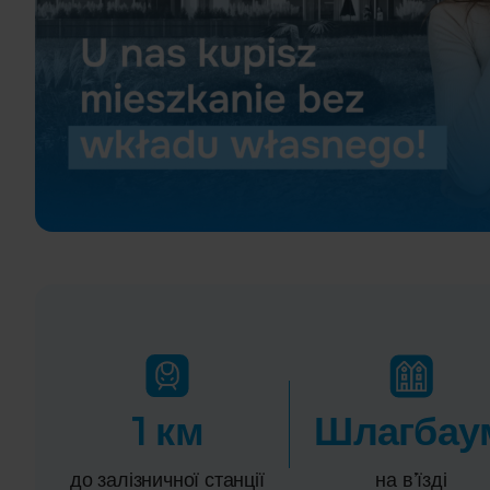
1 км
Шлагбау
до залізничної станції
на в’їзді