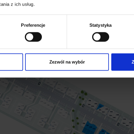
nia z ich usług.
Preferencje
Statystyka
Zezwól na wybór
Z