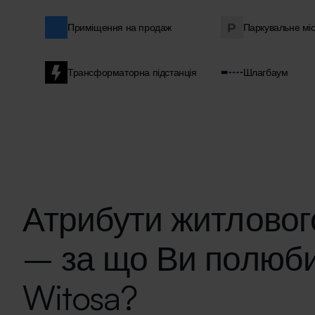
Приміщення на продаж
Паркувальне мі
Трансформаторна підстанція
Шлагбаум
Атрибути житловог
– за що Ви полюб
Witosa?