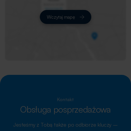
Wczytaj mapę
Kontakt
Obsługa posprzedażowa
Jesteśmy z Tobą także po odbiorze kluczy –