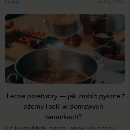
dużej ilości wody, silnych środków chemicznych, szorstkich
Porady
13 lutego 2023
ściereczek i wody zbyt gorącej, aby uniknąć uszkodzenia
tapicerki. Czyszczenie tapicerki krzesła sodą oczyszczoną
Soda oczyszczona jest skutecznym i łatwym w użyciu
sposobem na usunięcie plam […]
Letnie przetwory – jak zrobić pyszne
dżemy i soki w domowych
warunkach?
Lato to czas obfitości owoców i warzyw, które możemy