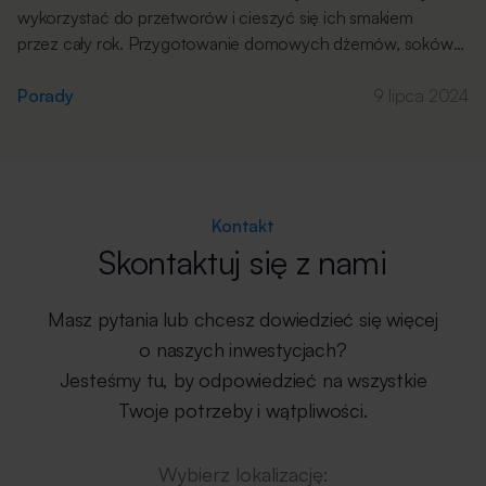
wykorzystać do przetworów i cieszyć się ich smakiem
przez cały rok. Przygotowanie domowych dżemów, soków
i kompotów nie musi być trudne, a nawet może stać się
wspaniałą rodzinną tradycją, w którą angażują się wszyscy
Porady
9 lipca 2024
domownicy! Poniżej przedstawiamy kompletny przewodnik,
który pomoże Wam rozpocząć przygodę z przetworami.
Wybór Słoików Niezależnie od tego, czy zbierałeś słoiki
po zużytych produktach czy kupiłeś nowe w markecie, […]
Kontakt
Skontaktuj się z nami
Masz pytania lub chcesz dowiedzieć się więcej
o naszych inwestycjach?
Jesteśmy tu, by odpowiedzieć na wszystkie
Twoje potrzeby i wątpliwości.
Wybierz lokalizację: