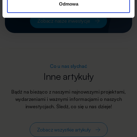
lokalizacje.
Odmowa
Zobacz nasze inwestycje
Co u nas słychać
Inne artykuły
Bądź na bieżąco z naszymi najnowszymi projektami,
wydarzeniami i ważnymi informacjami o naszych
inwestycjach. Śledź, co się u nas dzieje!
Zobacz wszystkie artykuły