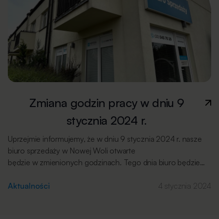
Przygotowując […]
Zmiana godzin pracy w dniu 9
stycznia 2024 r.
Uprzejmie informujemy, że w dniu 9 stycznia 2024 r. nasze
biuro sprzedaży w Nowej Woli otwarte
będzie w zmienionych godzinach. Tego dnia biuro będzie
czynne w godz. 13.00 – 18.00.Za wszelkie niedogodności
serdecznie przepraszamy.
Aktualności
4 stycznia 2024