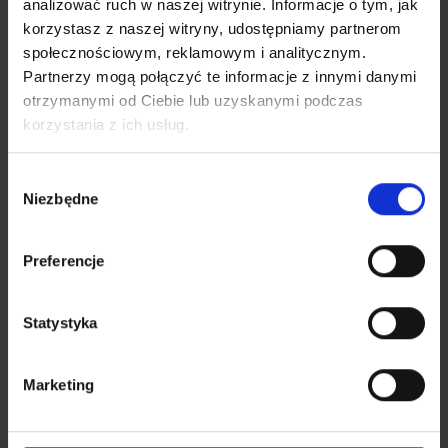
analizować ruch w naszej witrynie. Informacje o tym, jak
do Twojego życia.
korzystasz z naszej witryny, udostępniamy partnerom
ZOBACZ INWESTYCJE NOVISA
społecznościowym, reklamowym i analitycznym.
Partnerzy mogą połączyć te informacje z innymi danymi
otrzymanymi od Ciebie lub uzyskanymi podczas
korzystania z ich usług.
Udostepnij ten artykuł:
Wybór
Niezbędne
zgody
Preferencje
Sprawdź nasze aktualne inwestycje
Zobacz, gdzie budujemy – sprawdź dostępne
Statystyka
lokalizacje.
Marketing
Zobacz nasze inwestycje