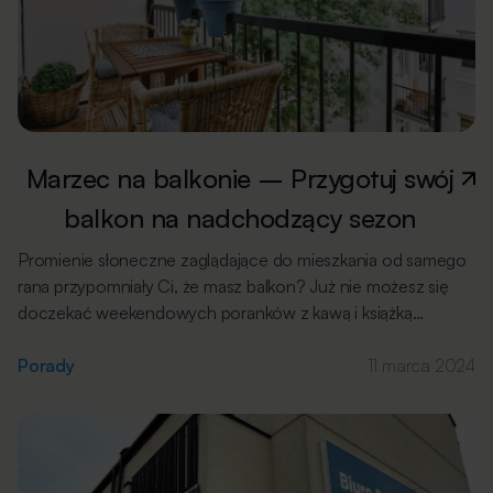
Marzec na balkonie – Przygotuj swój
balkon na nadchodzący sezon
Promienie słoneczne zaglądające do mieszkania od samego
rana przypomniały Ci, że masz balkon? Już nie możesz się
doczekać weekendowych poranków z kawą i książką
na świeżym powietrzu? A może kochasz pielęgnować
warzywa i kwiaty i zaczynasz już zastanawiać się nad nowymi
Porady
11 marca 2024
kompozycjami? Marzec to idealny czas, aby zacząć
przygotowywać swój balkon na lato. Czyszczenie i naprawa
Mrozy, śnieg i wilgoć niszczą nie tylko polskie drogi, ale także
meble i akcesoria pozostawione na zewnątrz na zimę.