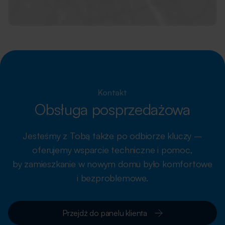
Kontakt
Obsługa posprzedażowa
Jesteśmy z Tobą także po odbiorze kluczy –
oferujemy wsparcie techniczne i pomoc,
by zamieszkanie w nowym domu było komfortowe
i bezproblemowe.
Przejdź do panelu klienta