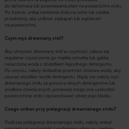
do deformacji lub powstawania plam na powierzchni stołu.
Po trzecie, unikaj narażenia stołu na ostre lub ciężkie
przedmioty, aby uniknąć zadrapań lub wgnieceń
na powierzchni.
Czym myć drewniany stół?
Aby utrzymać drewniany stół w czystości, zaleca się
regularne czyszczenie go miękką szmatką lub gąbką
nasączoną wodą z dodatkiem łagodnego detergentu.
Po umyciu, należy dokładnie przetrzeć stołową wodą, aby
usunąć wszelkie resztki detergentu. Nigdy nie należy myć
drewnianego stołu za pomocą silnych detergentów lub
środków chemicznych, ponieważ mogą one uszkodzić
powierzchnię stołu i spowodować utratę jego blasku.
Czego unikać przy pielęgnacji drewnianego stołu?
Podczas pielęgnacji drewnianego stołu, należy unikać
narażania go na kontakt z nadmierną wilgocią, ciepłem,