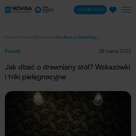
(22) 545 70 20
Strona Główna
Aktualności
Jak dbać o drewniany...
Porady
28 marca 2023
Jak dbać o drewniany stół? Wskazówki
i triki pielęgnacyjne