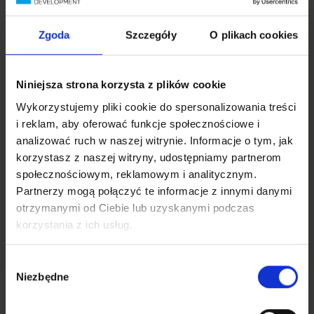
Zgoda
Szczegóły
O plikach cookies
Niniejsza strona korzysta z plików cookie
Wykończenie pod klucz z firmą
Wykorzystujemy pliki cookie do spersonalizowania treści
i reklam, aby oferować funkcje społecznościowe i
Gotowe Mieszkanie – Q&A
analizować ruch w naszej witrynie. Informacje o tym, jak
korzystasz z naszej witryny, udostępniamy partnerom
Co to znaczy „mieszkanie pod klucz”? Wykończenie
społecznościowym, reklamowym i analitycznym.
pod klucz oznacza wykończenie mieszkania lub domu w taki
Partnerzy mogą połączyć te informacje z innymi danymi
sposób, że jest ono gotowe do zamieszkania. Klient
otrzymanymi od Ciebie lub uzyskanymi podczas
otrzymuje gotowe wnętrze, w którym wykonano wszystkie
korzystania z ich usług.
prace budowlane, instalacyjne i wykończeniowe.W firmie
Porady
11 lipca 2024
Gotowe Mieszkanie nasi klienci mają również możliwość
zamówienia mebli na wymiar, co pozwala na zrealizowanie
Wybór
wszystkich prac w obrębie jednej firmy. Jaka jest różnica –
Niezbędne
zgody
standard deweloperski a standard pod klucz? Standard
deweloperski obejmuje podstawowy […]
Kontakt