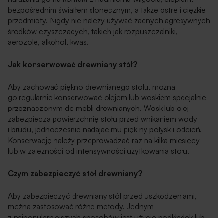
bezpośrednim światłem słonecznym, a także ostre i ciężkie
przedmioty. Nigdy nie należy używać żadnych agresywnych
środków czyszczących, takich jak rozpuszczalniki,
aerozole, alkohol, kwas.
Jak konserwować drewniany stół?
Aby zachować piękno drewnianego stołu, można
go regularnie konserwować olejem lub woskiem specjalnie
przeznaczonym do mebli drewnianych. Wosk lub olej
zabezpiecza powierzchnię stołu przed wnikaniem wody
i brudu, jednocześnie nadając mu pięk ny połysk i odcień.
Konserwację należy przeprowadzać raz na kilka miesięcy
lub w zależności od intensywności użytkowania stołu.
Czym zabezpieczyć stół drewniany?
Aby zabezpieczyć drewniany stół przed uszkodzeniami,
można zastosować różne metody. Jednym
z najpopularniejszych sposobów jest użycie podkładek lub