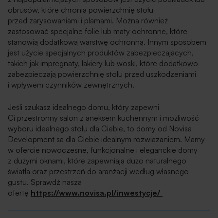
obrusów, które chronią powierzchnię stołu
przed zarysowaniami i plamami. Można również
zastosować specjalne folie lub maty ochronne, które
stanowią dodatkową warstwę ochronną. Innym sposobem
jest użycie specjalnych produktów zabezpieczających,
takich jak impregnaty, lakiery lub woski, które dodatkowo
zabezpieczają powierzchnię stołu przed uszkodzeniami
i wpływem czynników zewnętrznych.
Jeśli szukasz idealnego domu, który zapewni
Ci przestronny salon z aneksem kuchennym i możliwość
wyboru idealnego stołu dla Ciebie, to domy od Novisa
Development są dla Ciebie idealnym rozwiązaniem. Mamy
w ofercie nowoczesne, funkcjonalne i eleganckie domy
z dużymi oknami, które zapewniają dużo naturalnego
światła oraz przestrzeń do aranżacji według własnego
gustu. Sprawdź naszą
ofertę
https://www.novisa.pl/inwestycje/