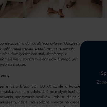
h pomieszczeń w domu, dlatego pytanie “Oddzielna
ch, jakie zadajemy sobie podczas poszukiwania
ich dziesięcioleciach stały się niezwykle
al mają wielu swoich zwolenników. Dlatego, jeśli
i wybierz mądrze.
Sp
henny
Zobac
nie już w latach 50 i 60 XX w., ale w Polsce
XXI wieku. Zaczęto odchodzić od małych kuchni,
towania, spożywania posiłków i relaksu dla całej
miejscem, gdzie cała rodzina spędza najwięcej