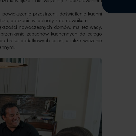
żo łatwiejsze i nie wiąże się z odizolowaniem
owiększenie przestrzeni, doświetlenie kuchni
stołu, poczucie wspólnoty z domownikami.
większości nowoczesnych domów, ma też wady.
ą przenikanie zapachów kuchennych do całego
u braku dodatkowych ścian, a także wrażenie
ennymi.