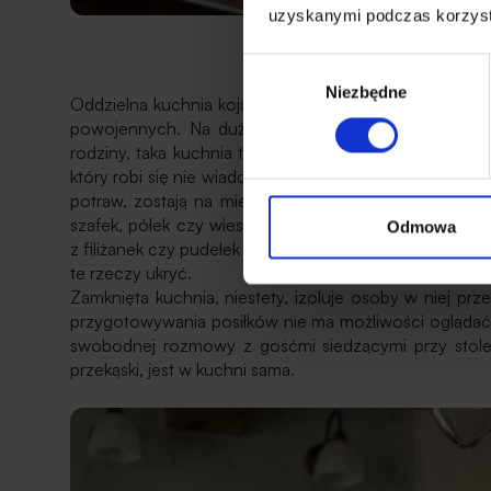
uzyskanymi podczas korzysta
Oddzielna k
Wybór
Niezbędne
zgody
Oddzielna kuchnia kojarzona jest najczęściej z duży
powojennych. Na dużej przestrzeni, kiedy w kuchni j
rodziny, taka kuchnia to świetna sprawa. Bałagan wś
który robi się nie wiadomo kiedy, zostaje ukryty prz
potraw, zostają na miejscu. W takiej kuchni jest rów
szafek, półek czy wieszaków na przybory. W zamknię
Odmowa
z filiżanek czy pudełek na przyprawy, z kolei w aneksie 
te rzeczy ukryć.
Zamknięta kuchnia, niestety, izoluje osoby w niej 
przygotowywania posiłków nie ma możliwości oglądać 
swobodnej rozmowy z gośćmi siedzącymi przy stole.
przekąski, jest w kuchni sama.