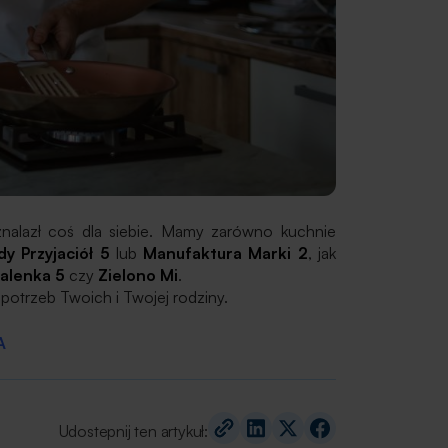
nalazł coś dla siebie. Mamy zarówno kuchnie
y Przyjaciół 5
lub
Manufaktura Marki 2
, jak
alenka 5
czy
Zielono Mi
.
potrzeb Twoich i Twojej rodziny.
A
Udostepnij ten artykuł: