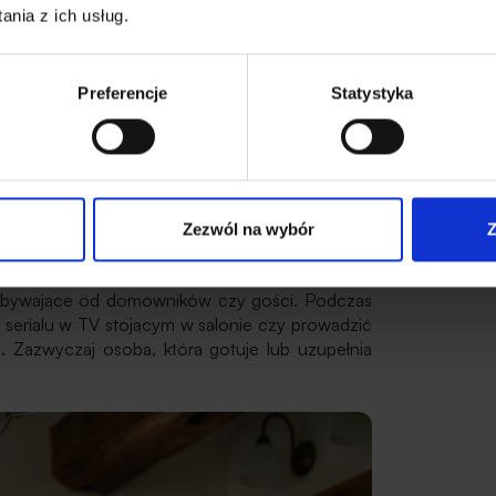
nia z ich usług.
uchnia
Preferencje
Statystyka
mi domami oraz mieszkaniami w blokach z czasów
est okno i miejsce na obszerny stół dla całej
ród naczyń, przypraw czy sprzętów kuchennych,
ed gośćmi. Zapachy czy para wodna z gotowanych
nież więcej miejsca na ścianach do powieszenia
tej kuchni można sobie pozwolić na ekspozycję
Zezwól na wybór
Z
kuchennym, który, de facto, jest w salonie, warto
przebywające od domowników czy gości. Podczas
serialu w TV stojącym w salonie czy prowadzić
 Zazwyczaj osoba, która gotuje lub uzupełnia