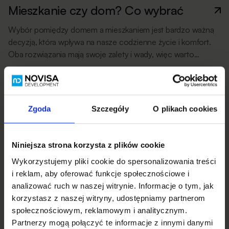
Mieszkanie czy dom? Co wybrać
Wybór pomiędzy domem a mieszkaniem jest bardzo ważną
decyzją, która wpływa na nasze codzienne życie i komfort.
Oba rozwiązania mają swoje zalety i wady, więc warto
je dokładnie przeanalizować przed podjęciem decyzji.Plusy
i minusy domu Zakup domu daje większą swobodę
Porady
14 lutego 2023
i niezależność. Można dowolnie zaaranżować wnętrza,
a także mieć ogród lub taras. W domu czujemy się bardziej
Zgoda
Szczegóły
O plikach cookies
bezpiecznie i komfortowo. Zakup domu jest również dobrym
inwestycją na przyszłość, ponieważ […]
Niniejsza strona korzysta z plików cookie
Wykorzystujemy pliki cookie do spersonalizowania treści
i reklam, aby oferować funkcje społecznościowe i
analizować ruch w naszej witrynie. Informacje o tym, jak
korzystasz z naszej witryny, udostępniamy partnerom
społecznościowym, reklamowym i analitycznym.
Partnerzy mogą połączyć te informacje z innymi danymi