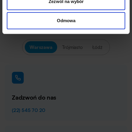
Zezwól na wybór
Jesteśmy tu, by odpowiedzieć na wszystkie
Twoje potrzeby i wątpliwości.
Odmowa
Wybierz lokalizację:
Warszawa
Trójmiasto
Łódź
Zadzwoń do nas
(22) 545 70 20