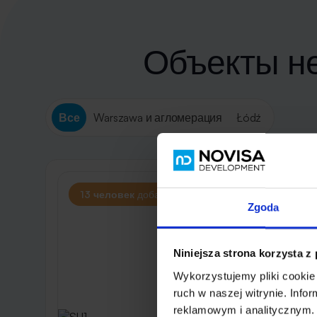
Объекты не
Все
Warszawa и агломерация
Łódź
13 человек
добавили этот объект в избранное
Zgoda
Niniejsza strona korzysta z
Wykorzystujemy pliki cookie 
ruch w naszej witrynie. Inf
reklamowym i analitycznym. 