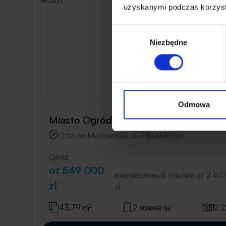
uzyskanymi podczas korzysta
Wybór
Niezbędne
zgody
Odmowa
Miasto Ogród 6
пом. 
Ożarów Mazowiecki, ul. Piłsudskiego
Цена:
от 549 000
ежемесячный платеж от 2 441
zł
zł
43.79 m²
2 комнаты
12.2