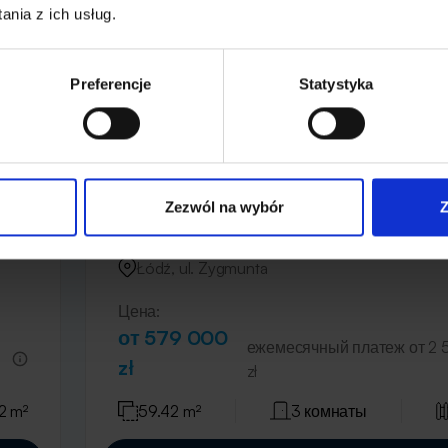
nia z ich usług.
Preferencje
Statystyka
Zezwól na wybór
Z
SU1
Zielone Ogrody
п
Łódź, ul. Zygmunta
Цена:
от 579 000
ежемесячный платеж от 2 
zł
zł
2 m²
59.42 m²
3 комнаты