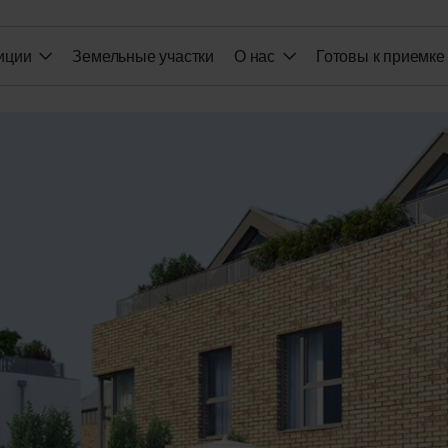
иции
Земельные участки
О нас
Готовы к приемке