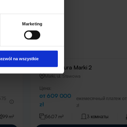
Marketing
ezwól na wszystkie
ом. 2
Manufaktura Marki 2
Marki, ul. Stawowa
Цена:
от 609 000
575
ежемесячный платеж от
zł
zł
99 m²
56.07 m²
3 комнаты