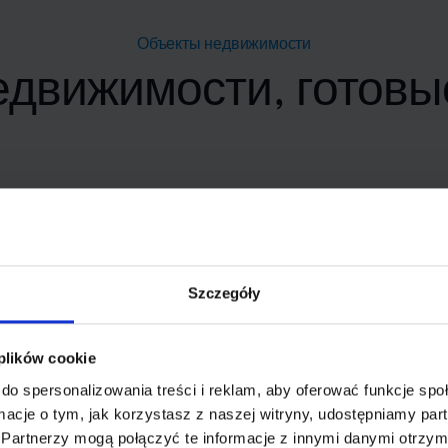
Объекты недвижимости
движимости, готовы
12 человек
добавили этот объект в избранное
Szczegóły
 plików cookie
do spersonalizowania treści i reklam, aby oferować funkcje sp
ormacje o tym, jak korzystasz z naszej witryny, udostępniamy p
Partnerzy mogą połączyć te informacje z innymi danymi otrzym