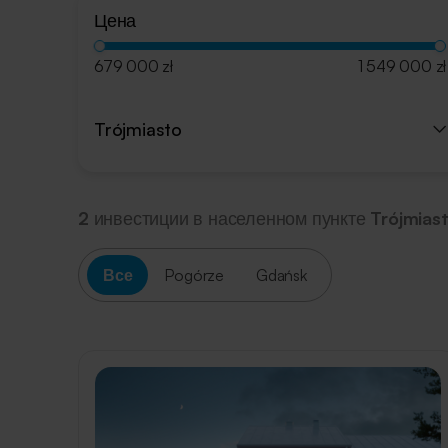
Цена
679 000 zł
1 549 000 zł
Trójmiasto
2
инвестиции в населенном пункте
Trójmias
Все
Pogórze
Gdańsk