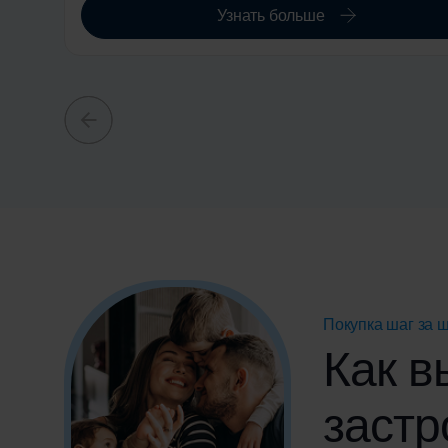
Узнать больше
Покупка шаг за 
Как в
заст