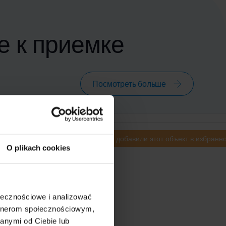
е к приемке
Посмотреть больше
9 человек
добавили этот объект в избранн
O plikach cookies
ołecznościowe i analizować
artnerom społecznościowym,
anymi od Ciebie lub