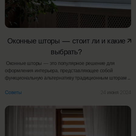
Оконные шторы — стоит ли и какие
выбрать?
Оконные шторы — это популярное решение для
оформления интерьера, представляющее собой
функциональную альтернативу традиционным шторам и
занавескам. Особенно сегодня, когда чрезвычайно
модны большие панорамные окна в почти всех
Cоветы
24 июня 2024
помещениях, выбор подходящих штор может
значительно повлиять на ваш комфорт проживания. В
этой статье мы рассмотрим различные типы штор, их
преимущества и недостатки, а также подскажем, какие
[…]