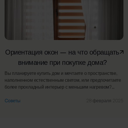
Ориентация окон – на что обращать
внимание при покупке дома?
Вы планируете купить дом и мечтаете о пространстве,
наполненном естественным светом, или предпочитаете
более прохладный интерьер с меньшим нагревом?
Просмотр объявлений, анализ планировок и
проектирование будущего жилья – это увлекательный,
Cоветы
28 февраля 2025
но требовательный процесс. Один из ключевых
факторов при выборе дома – ориентация окон. От нее
зависит, сколько естественного света попадет в