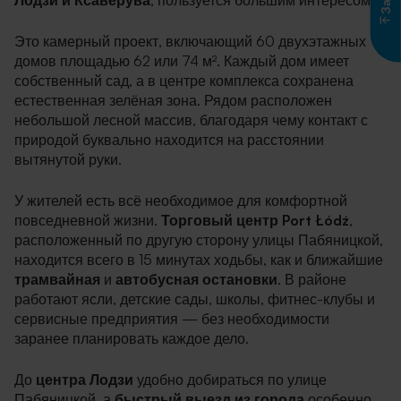
Лодзи и Ксаверува
, пользуется большим интересом.
Это камерный проект, включающий 60 двухэтажных
домов площадью 62 или 74 м². Каждый дом имеет
собственный сад, а в центре комплекса сохранена
естественная зелёная зона. Рядом расположен
небольшой лесной массив, благодаря чему контакт с
природой буквально находится на расстоянии
вытянутой руки.
У жителей есть всё необходимое для комфортной
повседневной жизни.
Торговый центр Port Łódź
,
расположенный по другую сторону улицы Пабяницкой,
находится всего в 15 минутах ходьбы, как и ближайшие
трамвайная
и
автобусная остановки
. В районе
работают ясли, детские сады, школы, фитнес-клубы и
сервисные предприятия — без необходимости
заранее планировать каждое дело.
До
центра Лодзи
удобно добираться по улице
Пабяницкой, а
быстрый выезд из города
особенно